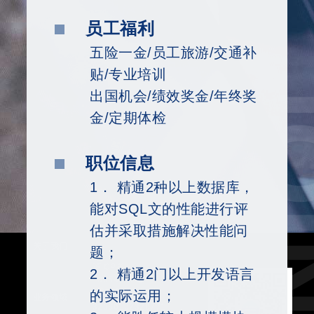
员工福利
五险一金/员工旅游/交通补
S
贴/专业培训
出国机会/绩效奖金/年终奖
金/定期体检
职位信息
1． 精通2种以上数据库，
能对SQL文的性能进行评
估并采取措施解决性能问
关于我们
题；
苏ICP备
2． 精通2门以上开发语言
18054961号-1
苏公网安备
的实际运用；
业务领域
32060102320771